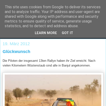
This site uses cookies from Google to deliver its services
and to analyze traffic. Your IP address and user-agent are
shared with Google along with performance and security
metrics to ensure quality of service, generate usage
statistics, and to detect and address abuse.
LEARN MORE
GOT IT
▼
19. März 2012
Glückwunsch
Die Piloten der insgesamt 13ten Rallye haben ihr Ziel erreicht. Nach
vielen Kilometern Wüstenstaub sind alle in Banjul angekommen.